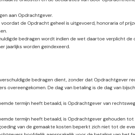
agen aan Opdrachtgever.
voordat de Opdracht geheel is uitgevoerd, honoraria of prij
en.
ldigde bedragen wordt indien de wet daartoe verplicht de om
 jaarlijks worden geïndexeerd.
rschuldigde bedragen dient, zonder dat Opdrachtgever recht 
rs overeengekomen. De dag van betaling is de dag van bijschr
enoemde termijn heeft betaald, is Opdrachtgever van rechtsw
.
genoemde termijn heeft betaald, is Opdrachtgever gehouden t
ergoeding van de gemaakte kosten beperkt zich niet tot de ev
chtgevers hoofdelijk aansprakelijk voor de betaling van het 