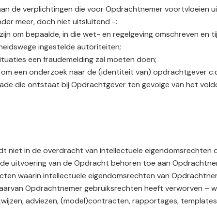
an de verplichtingen die voor Opdrachtnemer voortvloeien uit
r meer, doch niet uitsluitend -:
 zijn om bepaalde, in die wet- en regelgeving omschreven en 
eidswege ingestelde autoriteiten;
ituaties een fraudemelding zal moeten doen;
n om een onderzoek naar de (identiteit van) opdrachtgever c.q
schade die ontstaat bij Opdrachtgever ten gevolge van het 
niet in de overdracht van intellectuele eigendomsrechten die
t, de uitvoering van de Opdracht behoren toe aan Opdrachtne
ucten waarin intellectuele eigendomsrechten van Opdrachtnem
arvan Opdrachtnemer gebruiksrechten heeft verworven – waaron
jzen, adviezen, (model)contracten, rapportages, templates