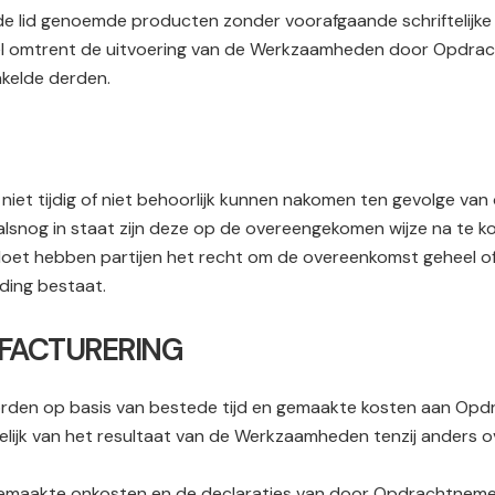
ede lid genoemde producten zonder voorafgaande schriftelij
eel omtrent de uitvoering van de Werkzaamheden door Opdracht
akelde derden.
t, niet tijdig of niet behoorlijk kunnen nakomen ten gevolge v
alsnog in staat zijn deze op de overeengekomen wijze na te k
ordoet hebben partijen het recht om de overeenkomst geheel of g
ding bestaat.
N FACTURERING
n op basis van bestede tijd en gemaakte kosten aan Opdrach
elijk van het resultaat van de Werkzaamheden tenzij anders o
maakte onkosten en de declaraties van door Opdrachtnemer