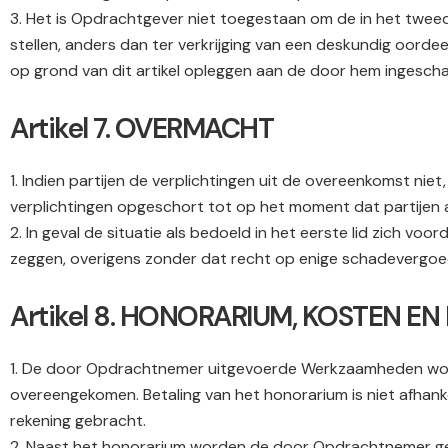
3. Het is Opdrachtgever niet toegestaan om de in het twe
stellen, anders dan ter verkrijging van een deskundig oord
op grond van dit artikel opleggen aan de door hem ingesch
Artikel 7. OVERMACHT
1. Indien partijen de verplichtingen uit de overeenkomst nie
verplichtingen opgeschort tot op het moment dat partijen 
2. In geval de situatie als bedoeld in het eerste lid zich vo
zeggen, overigens zonder dat recht op enige schadevergoe
Artikel 8. HONORARIUM, KOSTEN E
1. De door Opdrachtnemer uitgevoerde Werkzaamheden worde
overeengekomen. Betaling van het honorarium is niet afhank
rekening gebracht.
2. Naast het honorarium worden de door Opdrachtnemer ge