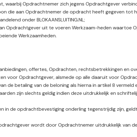
t, waarbij Opdrachtnemer zich jegens Opdrachtgever verbin
soon die aan Opdrachtnemer de opdracht heeft gegeven tot 
 handelend onder BLOKAANSLUITING.NL;
an Opdrachtgever uit te voeren Werkzaam-heden waartoe Op
vloeiende Werkzaamheden.
e aanbiedingen, offertes, Opdrachten, rechtsbetrekkingen en
hten voor Opdrachtgever, alsmede op alle daaruit voor Opd
 de betaling van de beloning als hierna in artikel 8 vermeld
den zijn slechts geldig indien deze uitdrukkelijk en schriftelij
n in de opdrachtbevestiging onderling tegenstrijdig zijn, g
pdrachtgever wordt door Opdrachtnemer uitdrukkelijk van d